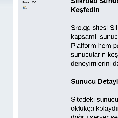
Silkroad Sunuc
Posts: 203
Keşfedin
Sro.gg sitesi Si
kapsamlı sunucu 
Platform hem p
sunucuların keşf
deneyimlerini da
Sunucu Detayla
Sitedeki sunucu
oldukça kolaydır
doğru server seç