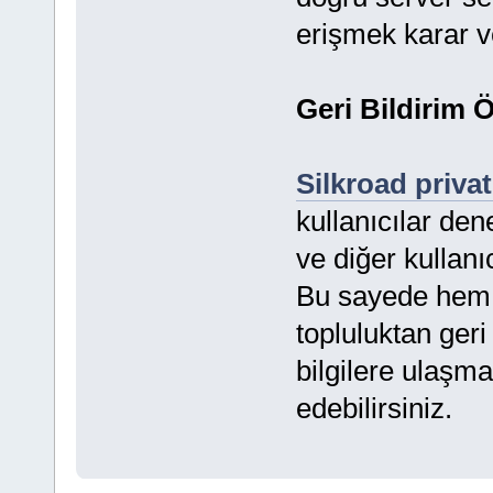
erişmek karar v
Geri Bildirim Ö
Silkroad priva
kullanıcılar den
ve diğer kullanı
Bu sayede hem 
topluluktan geri 
bilgilere ulaşma
edebilirsiniz.