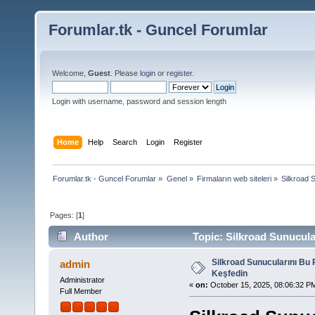
Forumlar.tk - Guncel Forumlar
Welcome,
Guest
. Please
login
or
register
.
Login with username, password and session length
Home
Help
Search
Login
Register
Forumlar.tk - Guncel Forumlar
»
Genel
»
Firmaların web siteleri
»
Silkroad 
Pages: [
1
]
Author
Topic: Silkroad Sunucula
Silkroad Sunucularını Bu 
admin
Keşfedin
Administrator
«
on:
October 15, 2025, 08:06:32 P
Full Member