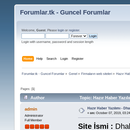
Forumlar.tk - Guncel Forumlar
Welcome,
Guest
. Please
login
or
register
.
Login with username, password and session length
Home
Help
Search
Login
Register
Forumlar.tk - Guncel Forumlar
»
Genel
»
Firmaların web siteleri
»
Hazır Hab
Pages: [
1
]
Author
Topic: Hazır Haber Yazıl
Hazır Haber Yazılımı - Dh
admin
«
on:
October 07, 2019, 03:2
Administrator
Full Member
Site İsmi :
Dhab