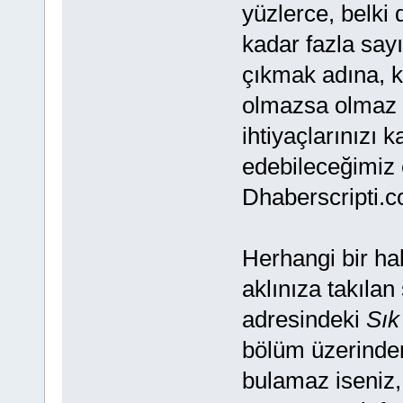
yüzlerce, belki 
kadar fazla say
çıkmak adına, ka
olmazsa olmaz ş
ihtiyaçlarınızı k
edebileceğimiz e
Dhaberscripti.c
Herhangi bir ha
aklınıza takılan
adresindeki
Sık
bölüm üzerinden
bulamaz iseniz