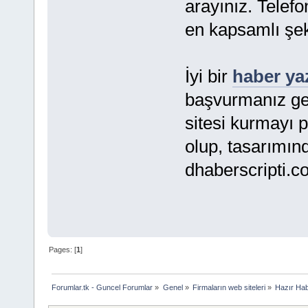
arayınız. Telefo
en kapsamlı şek
İyi bir
haber yaz
başvurmanız ger
sitesi kurmayı p
olup, tasarımın
dhaberscripti.c
Pages: [
1
]
Forumlar.tk - Guncel Forumlar
»
Genel
»
Firmaların web siteleri
»
Hazır Hab