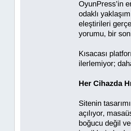
OyunPress’in en
odaklı yaklaşımı
eleştirileri ger
yorumu, bir sonr
Kısacası platfo
ilerlemiyor; daha
Her Cihazda H
Sitenin tasarımı
açılıyor, masa
boğucu değil ve