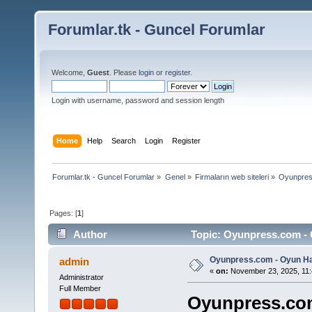
Forumlar.tk - Guncel Forumlar
Welcome,
Guest
. Please
login
or
register
.
Login with username, password and session length
Home
Help
Search
Login
Register
Forumlar.tk - Guncel Forumlar
»
Genel
»
Firmaların web siteleri
»
Oyunpress
Pages: [
1
]
Author
Topic: Oyunpress.com - O
Oyunpress.com - Oyun Hab
admin
«
on:
November 23, 2025, 11:
Administrator
Full Member
Oyunpress.com