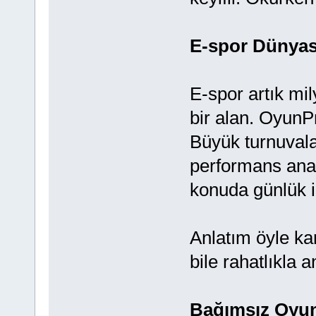
E-spor Dünyası
E-spor artık mil
bir alan. OyunP
Büyük turnuvala
performans anal
konuda günlük i
Anlatım öyle kar
bile rahatlıkla 
Bağımsız Oyunl