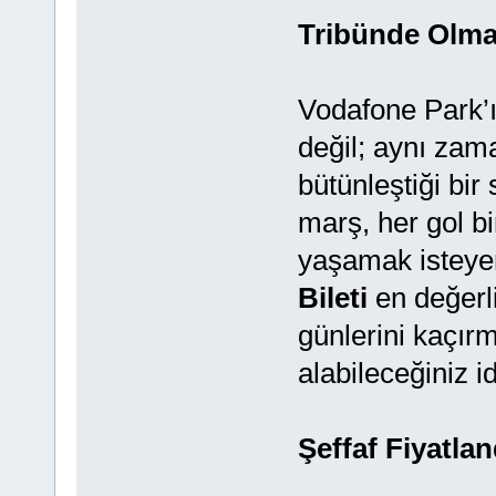
Tribünde Olm
Vodafone Park’ın
değil; aynı zam
bütünleştiği bir
marş, her gol bi
yaşamak isteyen
Bileti
en değerli
günlerini kaçırm
alabileceğiniz i
Şeffaf Fiyatla