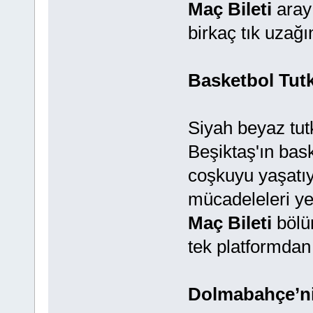
Maç Bileti
arayı
birkaç tık uzağı
Basketbol Tut
Siyah beyaz tutk
Beşiktaş'ın bas
coşkuyu yaşatı
mücadeleleri ye
Maç Bileti
bölü
tek platformdan
Dolmabahçe’ni