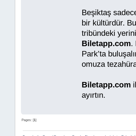
Beşiktaş sadece
bir kültürdür. B
tribündeki yeri
Biletapp.com
.
Park’ta buluşal
omuza tezahüra
Biletapp.com
i
ayırtın.
Pages: [
1
]