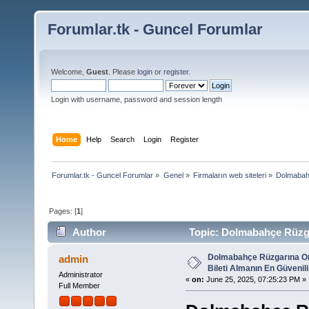
Forumlar.tk - Guncel Forumlar
Welcome,
Guest
. Please
login
or
register
.
Login with username, password and session length
Home
Help
Search
Login
Register
Forumlar.tk - Guncel Forumlar
»
Genel
»
Firmaların web siteleri
»
Dolmabahç
Pages: [
1
]
Author
Topic: Dolmabahçe Rüzgar
(Read 128 times)
Dolmabahçe Rüzgarına Or
admin
Bileti Almanın En Güvenili
Administrator
«
on:
June 25, 2025, 07:25:23 PM »
Full Member