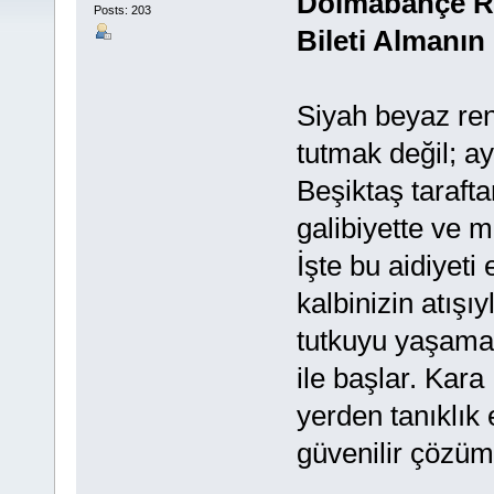
Dolmabahçe Rü
Posts: 203
Bileti Almanın
Siyah beyaz ren
tutmak değil; a
Beşiktaş taraft
galibiyette ve m
İşte bu aidiyet
kalbinizin atışı
tutkuyu yaşaman
ile başlar. Kara
yerden tanıklık 
güvenilir çözüml