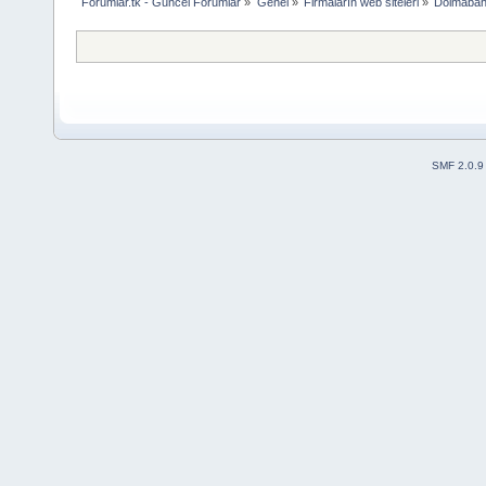
Forumlar.tk - Guncel Forumlar
»
Genel
»
Firmaların web siteleri
»
Dolmabahç
SMF 2.0.9