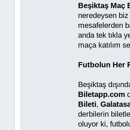
Beşiktaş Maç B
neredeysen biz 
mesafelerden ba
anda tek tıkla y
maça katılım se
Futbolun Her 
Beşiktaş dışınd
Biletapp.com
d
Bileti
,
Galatasa
derbilerin bilet
oluyor ki, futbo