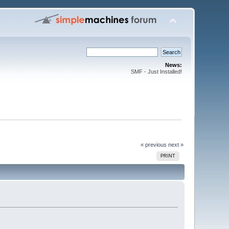
News:
SMF - Just Installed!
« previous
next »
PRINT