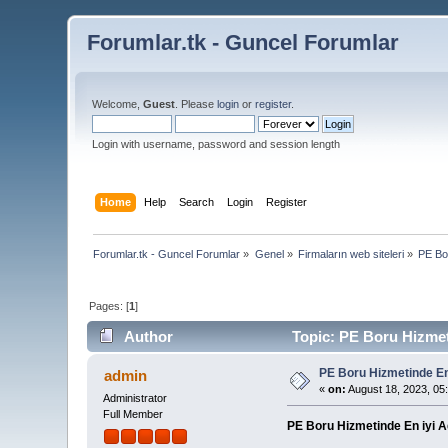
Forumlar.tk - Guncel Forumlar
Welcome,
Guest
. Please
login
or
register
.
Login with username, password and session length
Home
Help
Search
Login
Register
Forumlar.tk - Guncel Forumlar
»
Genel
»
Firmaların web siteleri
»
PE Bo
Pages: [
1
]
Author
Topic: PE Boru Hizmet
PE Boru Hizmetinde En
admin
«
on:
August 18, 2023, 05
Administrator
Full Member
PE Boru Hizmetinde En iyi 