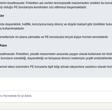
iminin kısaltmasıdır. Polietilen adı verilen termoplastik malzemeden üretilen bu borul
 sahip olduğu PE borularıyla kendinden söz ettirmeyi başarmaktadır.
ler
da dayanıklılık, hafiflik, korozyona karşı direnç ve düşük maliyet gibi özellikler bul
a kullanılmaktadır.
izmetleriyle ön plana çıkmakta ve PE borularıyla birçok kişiye hizmet vermektedir.
Alanı
saltmasıdır. Polietilen, plastik malzemeler arasında yaygın olarak kullanılan bir türdü
boruların esnekliği, dayanıklılığı ve kimyasal direnci nedeniyle çeşitli endüstrilerde
rnet sitesi üzerinden PE borularla ilgili bilgi almak isteyenlere yardımcı olarak hizme
ru Hizmetinde En iyi Adres