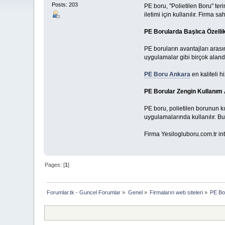
Posts: 203
PE boru, "Polietilen Boru" ter
iletimi için kullanılır. Firma
PE Borularda Başlıca Özellik
PE boruların avantajları arasın
uygulamalar gibi birçok aland
PE Boru Ankara
en kaliteli h
PE Borular Zengin Kullanım 
PE boru, polietilen borunun kı
uygulamalarında kullanılır. Bu 
Firma Yesilogluboru.com.tr inte
Pages: [
1
]
Forumlar.tk - Guncel Forumlar
»
Genel
»
Firmaların web siteleri
»
PE Bo