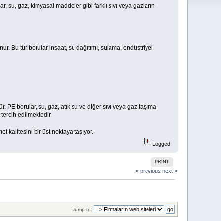
ar, su, gaz, kimyasal maddeler gibi farklı sıvı veya gazların
unur. Bu tür borular inşaat, su dağıtımı, sulama, endüstriyel
r. PE borular, su, gaz, atık su ve diğer sıvı veya gaz taşıma
 tercih edilmektedir.
t kalitesini bir üst noktaya taşıyor.
Logged
PRINT
« previous
next »
Jump to: