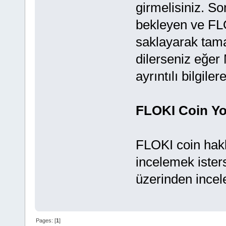
girmelisiniz. S
bekleyen ve FLO
saklayarak tama
dilerseniz eğer
ayrıntılı bilgiler
FLOKI Coin Y
FLOKI coin hakk
incelemek ister
üzerinden incele
Pages: [
1
]