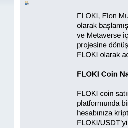
FLOKI, Elon Mu
olarak başlamış
ve Metaverse iç
projesine dönüşm
FLOKI olarak ad
FLOKI Coin Nas
FLOKI coin satı
platformunda bi
hesabınıza kript
FLOKI/USDT’yi a