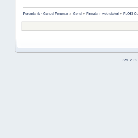
Forumlar.tk - Guncel Forumlar
»
Genel
»
Firmaların web siteleri
»
FLOKI Co
SMF 2.0.9