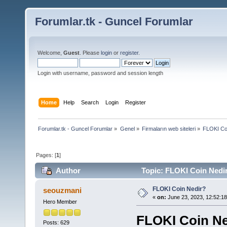
Forumlar.tk - Guncel Forumlar
Welcome,
Guest
. Please
login
or
register
.
Login with username, password and session length
Home
Help
Search
Login
Register
Forumlar.tk - Guncel Forumlar
»
Genel
»
Firmaların web siteleri
»
FLOKI Co
Pages: [
1
]
Author
Topic: FLOKI Coin Nedir
FLOKI Coin Nedir?
seouzmani
«
on:
June 23, 2023, 12:52:1
Hero Member
FLOKI Coin Ne
Posts: 629