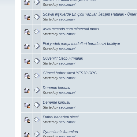
Started by
seouzmani
Sosyal İlişkilerde En Çok Yapılan İletişim Hataları - Öme
Started by
seouzmani
www.mtmods.com minecraft mods
Started by
seouzmani
Fiat yedek parça modelleri burada sizi bekliyor
Started by
seouzmani
Güvenilir Osgb Firmaları
Started by
seouzmani
Güncel haber sitesi YES30.ORG
Started by
seouzmani
Deneme konusu
Started by
seouzmani
Deneme konusu
Started by
seouzmani
Futbol haberleri sitesi
Started by
seouzmani
Oyunsiteniz forumları
Started by
seouzmani