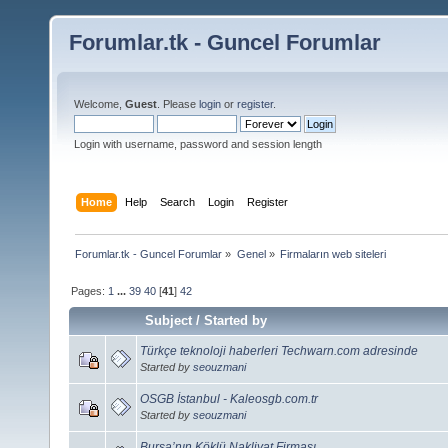
Forumlar.tk - Guncel Forumlar
Welcome,
Guest
. Please
login
or
register
.
Login with username, password and session length
Home
Help
Search
Login
Register
Forumlar.tk - Guncel Forumlar
»
Genel
»
Firmaların web siteleri
Pages:
1
...
39
40
[
41
]
42
Subject
/
Started by
Türkçe teknoloji haberleri Techwarn.com adresinde
Started by
seouzmani
OSGB İstanbul - Kaleosgb.com.tr
Started by
seouzmani
Bursa’nın Köklü Nakliyat Firması