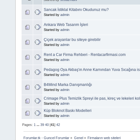
Sancak İstiklal Kitabını Okudunuz mu?
Started by
admin
Ankara Web Tasarım İşleri
Started by
admin
Çiçek arayanlar bu siteye girebilir
Started by
admin
Rent a Car Firma Rehberi - Rentacarfirmasi.com
Started by
admin
Pedagog Oya Akbaş'ın Anne Karnından Yuva Sıcağına isim
Started by
admin
B4Mind Marka Danışmanlığı
Started by
admin
Crimage Plus Temizlik Spreyi ile pas, kireç ve lekeleri ko
Started by
admin
Küp Bloknot Baskı Modelleri
Started by
admin
Pages:
1
...
39
40
[
41
]
42
Forumlar.tk - Guncel Forumlar
»
Genel
»
Firmaların web siteleri