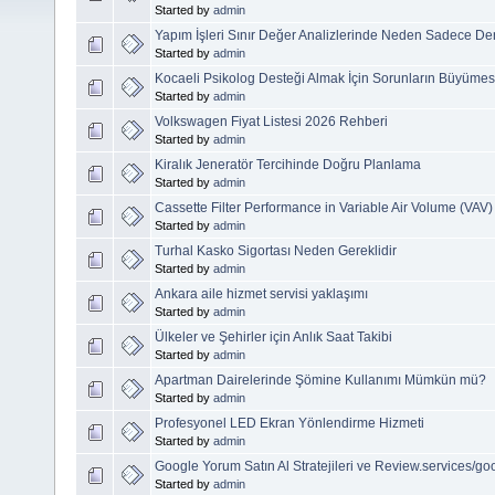
Started by
admin
Yapım İşleri Sınır Değer Analizlerinde Neden Sadece De
Started by
admin
Kocaeli Psikolog Desteği Almak İçin Sorunların Büyümes
Started by
admin
Volkswagen Fiyat Listesi 2026 Rehberi
Started by
admin
Kiralık Jeneratör Tercihinde Doğru Planlama
Started by
admin
Cassette Filter Performance in Variable Air Volume (VAV
Started by
admin
Turhal Kasko Sigortası Neden Gereklidir
Started by
admin
Ankara aile hizmet servisi yaklaşımı
Started by
admin
Ülkeler ve Şehirler için Anlık Saat Takibi
Started by
admin
Apartman Dairelerinde Şömine Kullanımı Mümkün mü?
Started by
admin
Profesyonel LED Ekran Yönlendirme Hizmeti
Started by
admin
Google Yorum Satın Al Stratejileri ve Review.services/go
Started by
admin