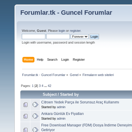
Forumlar.tk - Guncel Forumlar
Welcome,
Guest
. Please
login
or
register
.
Login with username, password and session length
Home
Help
Search
Login
Register
Forumlar.tk - Guncel Forumlar
»
Genel
»
Firmaların web siteleri
Pages:
1
[
2
]
3
4
...
42
Subject
/
Started by
Citroen Yedek Parça ile Sorunsuz Araç Kullanımı
Started by
admin
Ankara Günlük Ev Fiyatları
Started by
admin
Free Download Manager (FDM) Dosya İndirme Deneyimin
Getiriyor