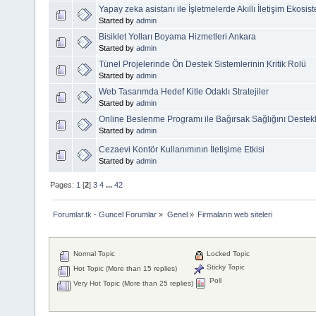
Yapay zeka asistanı ile İşletmelerde Akıllı İletişim Ekosis
Started by
admin
Bisiklet Yolları Boyama Hizmetleri Ankara
Started by
admin
Tünel Projelerinde Ön Destek Sistemlerinin Kritik Rolü
Started by
admin
Web Tasarımda Hedef Kitle Odaklı Stratejiler
Started by
admin
Online Beslenme Programı ile Bağırsak Sağlığını Deste
Started by
admin
Cezaevi Kontör Kullanımının İletişime Etkisi
Started by
admin
Pages:
1
[
2
]
3
4
...
42
Forumlar.tk - Guncel Forumlar
»
Genel
»
Firmaların web siteleri
Normal Topic
Locked Topic
Sticky Topic
Hot Topic (More than 15 replies)
Poll
Very Hot Topic (More than 25 replies)