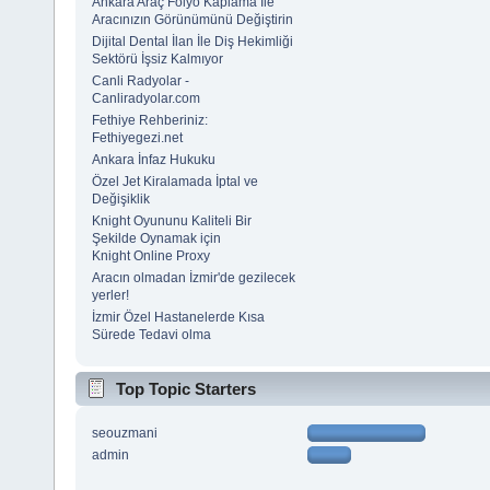
Ankara Araç Folyo Kaplama İle
Aracınızın Görünümünü Değiştirin
Dijital Dental İlan İle Diş Hekimliği
Sektörü İşsiz Kalmıyor
Canli Radyolar -
Canliradyolar.com
Fethiye Rehberiniz:
Fethiyegezi.net
Ankara İnfaz Hukuku
Özel Jet Kiralamada İptal ve
Değişiklik
Knight Oyununu Kaliteli Bir
Şekilde Oynamak için
Knight Online Proxy
Aracın olmadan İzmir'de gezilecek
yerler!
İzmir Özel Hastanelerde Kısa
Sürede Tedavi olma
Top Topic Starters
seouzmani
admin