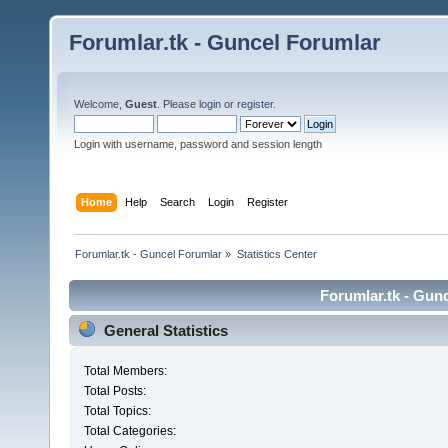
Forumlar.tk - Guncel Forumlar
Welcome,
Guest
. Please
login
or
register
.
Login with username, password and session length
Home
Help
Search
Login
Register
Forumlar.tk - Guncel Forumlar
»
Statistics Center
Forumlar.tk - Gunc
General Statistics
Total Members:
Total Posts:
Total Topics:
Total Categories: