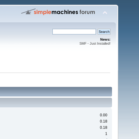
News:
SMF - Just Installed!
0.00
0.18
0.18
1