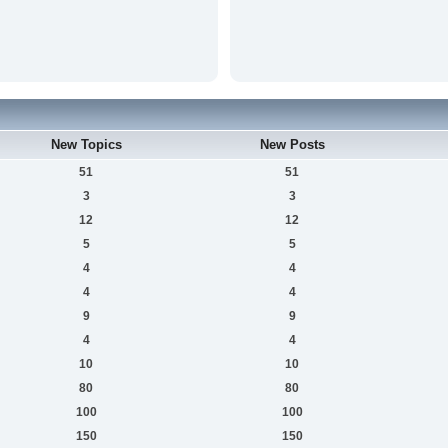
New Topics
New Posts
51
51
3
3
12
12
5
5
4
4
4
4
9
9
4
4
10
10
80
80
100
100
150
150