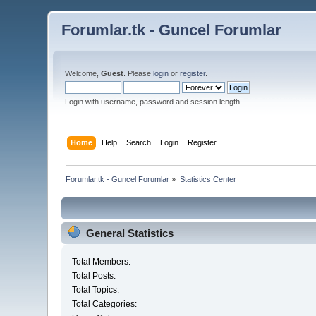
Forumlar.tk - Guncel Forumlar
Welcome,
Guest
. Please
login
or
register
.
Login with username, password and session length
Home
Help
Search
Login
Register
Forumlar.tk - Guncel Forumlar
»
Statistics Center
General Statistics
Total Members:
Total Posts:
Total Topics:
Total Categories: