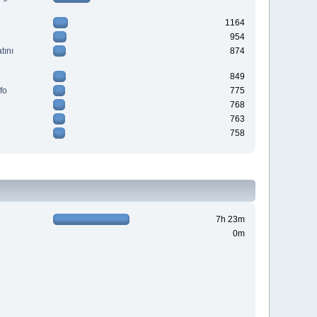
1164
954
tını
874
849
fo
775
768
763
758
7h 23m
0m