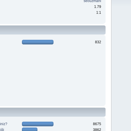
seouzmani
1.79
1:1
832
iniz?
8675
iği
3862