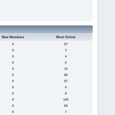
New Members
Most Online
0
87
0
3
0
4
0
6
0
32
0
80
0
87
0
4
0
8
0
100
0
66
0
7