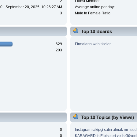
2
Latest Member:
0 - September 20, 2025, 10:26:27 AM
Average online per day:
3
Male to Female Ratio:
Top 10 Boards
629
Firmaların web siteleri
203
Top 10 Topics (by Views)
0
Instagram takipçi satın almak mı isted
0
KARAGARD İş Elbiseleri ve İş Güvenl