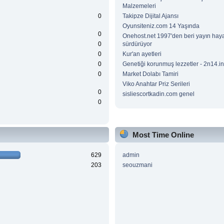
Malzemeleri
0
Takipze Dijital Ajansı
Oyunsiteniz.com 14 Yaşında
0
Onehost.net 1997'den beri yayın haya
0
sürdürüyor
0
Kur'an ayetleri
0
Genetiği korunmuş lezzetler - 2n14.in
0
Market Dolabı Tamiri
Viko Anahtar Priz Serileri
0
sisliescortkadin.com genel
0
Most Time Online
629
admin
203
seouzmani