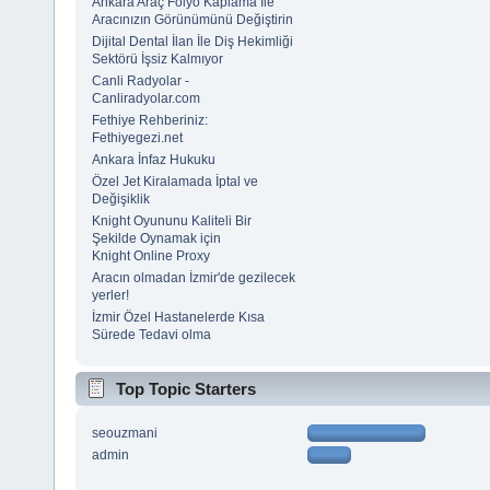
Ankara Araç Folyo Kaplama İle
Aracınızın Görünümünü Değiştirin
Dijital Dental İlan İle Diş Hekimliği
Sektörü İşsiz Kalmıyor
Canli Radyolar -
Canliradyolar.com
Fethiye Rehberiniz:
Fethiyegezi.net
Ankara İnfaz Hukuku
Özel Jet Kiralamada İptal ve
Değişiklik
Knight Oyununu Kaliteli Bir
Şekilde Oynamak için
Knight Online Proxy
Aracın olmadan İzmir'de gezilecek
yerler!
İzmir Özel Hastanelerde Kısa
Sürede Tedavi olma
Top Topic Starters
seouzmani
admin