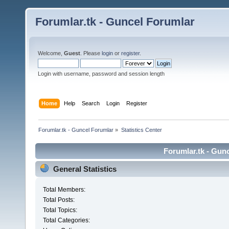
Forumlar.tk - Guncel Forumlar
Welcome,
Guest
. Please
login
or
register
.
Login with username, password and session length
Home
Help
Search
Login
Register
Forumlar.tk - Guncel Forumlar
»
Statistics Center
Forumlar.tk - Gunc
General Statistics
Total Members:
Total Posts:
Total Topics:
Total Categories: